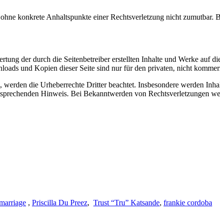
och ohne konkrete Anhaltspunkte einer Rechtsverletzung nicht zumutbar
ertung der durch die Seitenbetreiber erstellten Inhalte und Werke auf 
loads und Kopien dieser Seite sind nur für den privaten, nicht kommerz
n, werden die Urheberrechte Dritter beachtet. Insbesondere werden Inhal
tsprechenden Hinweis. Bei Bekanntwerden von Rechtsverletzungen wer
 marriage
,
Priscilla Du Preez
,
Trust “Tru” Katsande
,
frankie cordoba