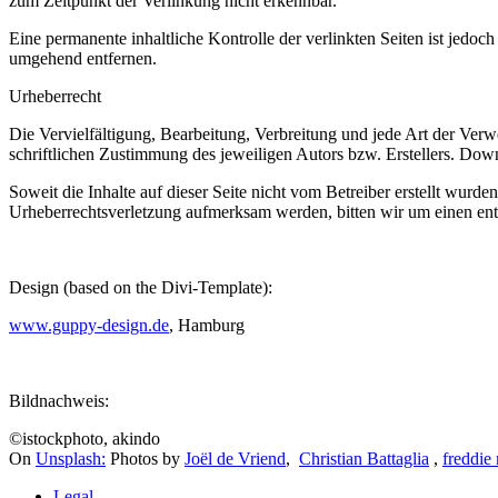
zum Zeitpunkt der Verlinkung nicht erkennbar.
Eine permanente inhaltliche Kontrolle der verlinkten Seiten ist jed
umgehend entfernen.
Urheberrecht
Die Vervielfältigung, Bearbeitung, Verbreitung und jede Art der Verw
schriftlichen Zustimmung des jeweiligen Autors bzw. Erstellers. Down
Soweit die Inhalte auf dieser Seite nicht vom Betreiber erstellt wurde
Urheberrechtsverletzung aufmerksam werden, bitten wir um einen en
Design (based on the Divi-Template):
www.guppy-design.de
, Hamburg
Bildnachweis:
©istockphoto, akindo
On
Unsplash:
Photos by
Joël de Vriend
,
Christian Battaglia
,
freddie
Legal