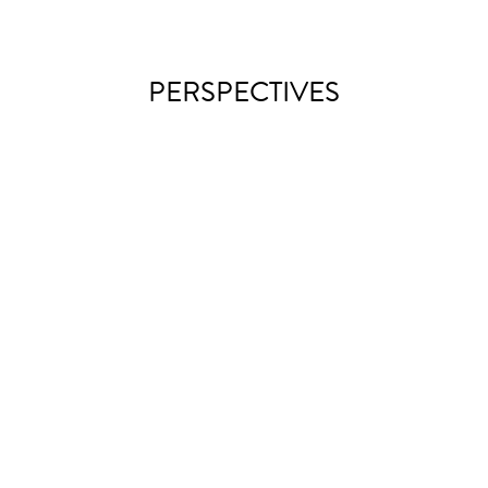
PERSPECTIVES
Verlagsprämie Bayern geht an die Krachkultur für eine neue
Ausgabe der Literaturzeitschrift zum Thema Arbeit. Wir danken
für die Förderung!