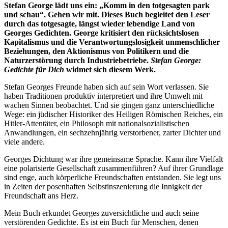
Stefan George lädt uns ein: „Komm in den totgesagten park
und schau“. Gehen wir mit. Dieses Buch begleitet den Leser
durch das totgesagte, längst wieder lebendige Land von
Georges Gedichten. George kritisiert den rücksichtslosen
Kapitalismus und die Verantwortungslosigkeit unmenschlicher
Beziehungen, den Aktionismus von Politikern und die
Naturzerstörung durch Industriebetriebe.
Stefan George:
Gedichte für Dich
widmet sich diesem Werk.
Stefan Georges Freunde haben sich auf sein Wort verlassen. Sie
haben Traditionen produktiv interpretiert und ihre Umwelt mit
wachen Sinnen beobachtet. Und sie gingen ganz unterschiedliche
Wege: ein jüdischer Historiker des Heiligen Römischen Reiches, ein
Hitler-Attentäter, ein Philosoph mit nationalsozialistischen
Anwandlungen, ein sechzehnjährig verstorbener, zarter Dichter und
viele andere.
Georges Dichtung war ihre gemeinsame Sprache. Kann ihre Vielfalt
eine polarisierte Gesellschaft zusammenführen? Auf ihrer Grundlage
sind enge, auch körperliche Freundschaften entstanden. Sie legt uns
in Zeiten der posenhaften Selbstinszenierung die Innigkeit der
Freundschaft ans Herz.
Mein Buch erkundet Georges zuversichtliche und auch seine
verstörenden Gedichte. Es ist ein Buch für Menschen, denen