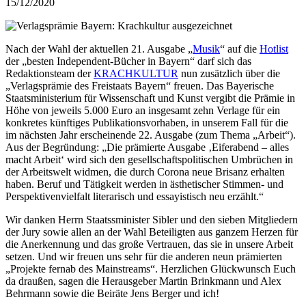
15/12/2020
Nach der Wahl der aktuellen 21. Ausgabe „
Musik
“ auf die
Hotlist
der „besten Independent-Bücher in Bayern“ darf sich das
Redaktionsteam der
KRACHKULTUR
nun zusätzlich über die
„Verlagsprämie des Freistaats Bayern“ freuen. Das Bayerische
Staatsministerium für Wissenschaft und Kunst vergibt die Prämie in
Höhe von jeweils 5.000 Euro an insgesamt zehn Verlage für ein
konkretes künftiges Publikationsvorhaben, in unserem Fall für die
im nächsten Jahr erscheinende 22. Ausgabe (zum Thema „Arbeit“).
Aus der Begründung: „Die prämierte Ausgabe ‚Eiferabend – alles
macht Arbeit‘ wird sich den gesellschaftspolitischen Umbrüchen in
der Arbeitswelt widmen, die durch Corona neue Brisanz erhalten
haben. Beruf und Tätigkeit werden in ästhetischer Stimmen- und
Perspektivenvielfalt literarisch und essayistisch neu erzählt.“
Wir danken Herrn Staatssminister Sibler und den sieben Mitgliedern
der Jury sowie allen an der Wahl Beteiligten aus ganzem Herzen für
die Anerkennung und das große Vertrauen, das sie in unsere Arbeit
setzen. Und wir freuen uns sehr für die anderen neun prämierten
„Projekte fernab des Mainstreams“. Herzlichen Glückwunsch Euch
da draußen, sagen die Herausgeber Martin Brinkmann und Alex
Behrmann sowie die Beiräte Jens Berger und ich!