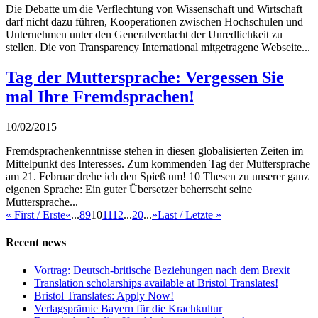
Die Debatte um die Verflechtung von Wissenschaft und Wirtschaft
darf nicht dazu führen, Kooperationen zwischen Hochschulen und
Unternehmen unter den Generalverdacht der Unredlichkeit zu
stellen. Die von Transparency International mitgetragene Webseite...
Tag der Muttersprache: Vergessen Sie
mal Ihre Fremdsprachen!
10/02/2015
Fremdsprachenkenntnisse stehen in diesen globalisierten Zeiten im
Mittelpunkt des Interesses. Zum kommenden Tag der Muttersprache
am 21. Februar drehe ich den Spieß um! 10 Thesen zu unserer ganz
eigenen Sprache: Ein guter Übersetzer beherrscht seine
Muttersprache...
« First / Erste
«
...
8
9
10
11
12
...
20
...
»
Last / Letzte »
Recent news
Vortrag: Deutsch-britische Beziehungen nach dem Brexit
Translation scholarships available at Bristol Translates!
Bristol Translates: Apply Now!
Verlagsprämie Bayern für die Krachkultur