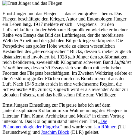
Ernst Jünger und das Fliegen — das ist ein großes Thema. Das
Fliegen beschäftigte den Krieger, Autor und Entomologen Jünger
ein Leben lang. 1917 meldete er sich – vergebens – zu den
Luftstreitkräften. In der Weimarer Republik entwickelte er in einer
Reihe von Essays das Bild des Luftkriegers, der die mobilisierte
Welt der Arbeit und der globalen Bürgerkriege verkörperte. Die
Perspektive aus großer Höhe wurde zu einem wesentlichen
Bestandteil des „stereoskopischen“ Blicks, dessen Urheber zugleich
distanziert und involviert ist. 1928 gab Jünger den großformatigen,
reich bebilderten, zweieinhalb Kilogramm schweren Band
Luftfahrt
ist not!
heraus, dessen 39 Essays sich vor allem mit technischen
Facetten des Fliegens beschäftigten. Im Zweiten Weltkrieg erlebte er
die Zerstörung großer Flächen durch das Bombardement aus der
Luft. Nach 1945 zieht er sich in eine verkehrsarme Region, die
Schwäbische Alb, zurück; zugleich wird er als reisender Autor zur
globalen Präsenz, und das heißt schon früh: zum Vielflieger.
Ernst Jüngers Einstellung zur Flugreise habe ich auf dem
„interdisziplinären Kolloquium zur Wahrnehmung des Fliegens in
Literatur, Film, Kunst, Architektur und Musik“ in einem Vortrag
untersucht. Das Kolloquium stand unter dem Titel „
Die
Phänomenologie der Flugreise
“ und wurde von
Jan Röhnert
(TU
Braunschweig) und
Joachim Block
(DLR) geleitet.