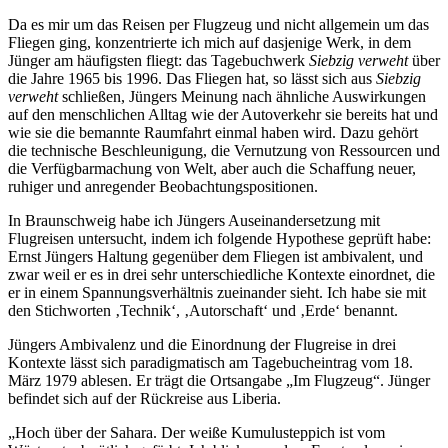
Da es mir um das Reisen per Flugzeug und nicht allgemein um das
Fliegen ging, konzentrierte ich mich auf dasjenige Werk, in dem
Jünger am häufigsten fliegt: das Tagebuchwerk
Siebzig verweht
über
die Jahre 1965 bis 1996. Das Fliegen hat, so lässt sich aus
Siebzig
verweht
schließen, Jüngers Meinung nach ähnliche Auswirkungen
auf den menschlichen Alltag wie der Autoverkehr sie bereits hat und
wie sie die bemannte Raumfahrt einmal haben wird. Dazu gehört
die technische Beschleunigung, die Vernutzung von Ressourcen und
die Verfügbarmachung von Welt, aber auch die Schaffung neuer,
ruhiger und anregender Beobachtungspositionen.
In Braunschweig habe ich Jüngers Auseinandersetzung mit
Flugreisen untersucht, indem ich folgende Hypothese geprüft habe:
Ernst Jüngers Haltung gegenüber dem Fliegen ist ambivalent, und
zwar weil er es in drei sehr unterschiedliche Kontexte einordnet, die
er in einem Spannungsverhältnis zueinander sieht. Ich habe sie mit
den Stichworten ‚Technik‘, ‚Autorschaft‘ und ‚Erde‘ benannt.
Jüngers Ambivalenz und die Einordnung der Flugreise in drei
Kontexte lässt sich paradigmatisch am Tagebucheintrag vom 18.
März 1979 ablesen. Er trägt die Ortsangabe „Im Flugzeug“. Jünger
befindet sich auf der Rückreise aus Liberia.
„Hoch über der Sahara. Der weiße Kumulusteppich ist vom