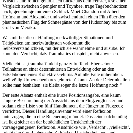
Wüstenstaub rötlich gefärbt. Ich blicke aus dem Fenster, lese einen
Vergleich zwischen Spengler und Toynbee, trage Tagebuchnotizen
nach, genehmige mir einen Schluck Moët-Chandon mit Albert
Hofmann und Alexander und zwischendurch einen Film über den
phantastischen Flug der Schneegänse von der Hudsonbay bis zum
Golf von Mexiko.
Was mir bei dieser Häufung merkwürdiger Situationen und
Tätigkeiten am merkwürdigsten vorkommt: die
Selbstverständlichkeit, mit der ich sie wahrnehme und ausübe. Ich
kann den Verdacht, daß Traumhaftes einspielt, nicht abweisen.
Vielleicht ist ‚traumhaft‘ nicht ganz zutreffend. Eher schon:
Teilnahme an einer determinierten Entwicklung oder an den
Eskalationen eines Kollektiv-Gehirns. Auf alle Fälle unheimlich,
weil völlig Unberechenbares ‚eintreten‘ kann. An der Determination
sollte man festhalten, sie bleibt sogar die letzte Hoffnung noch.“
Der erste Absatz enthält eine kurze Positionsangabe, eine kaum
längere Beschreibung der Aussicht aus dem Flugzeugfenster und
sodann eine Liste von fünf Handlungen, die Jünger im Flugzeug
verrichtet. Dieses Handlungsinventar wird einer Reflexion
unterzogen, die in eine Beteuerung mündet. Dass eine solche nötig
ist, liegt sicher an der beträchtlichen Unsicherheit der
vorangegangenen Reflexion. Ausdrücke wie ‚Verdacht‘, ‚vielleicht‘,
‚nicht ganz‘ und ‚eher schon‘ drücken Unsicherheit aus, und