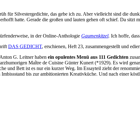
früh für Silvestergedichte, das gebe ich zu. Aber vielleicht sind die 
h erhofft hatte. Gerade die großen und lauten gehen oft schief. Da sitzt
lürfenderweise, in der Online-Anthologie
Gaumenkitzel
.
Ich hoffe, dass
hrift
DAS GEDICHT
, erschienen, Heft 23, zusammengestellt und edie
 Anton G. Leitner haben
ein opulentes Menü aus 111 Gedichten
zusam
humorigen Maître de Cuisine Günter Kunert (*1929). Es wird genascht
 und Bett ist es nur ein kurzer Weg. Im Essayteil zieht der renommiert
Imbissstand bis zur ambitionierten Kreativküche. Und nach einer köst