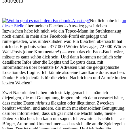
30/10/2013
Neulich habe ich
an
dieser Stelle
über meinen Facebook-Ausstieg geschrieben.
Inzwischen habe ich mich wie ein Tepco-Mann im Strahlenanzug
noch einmal in mein altes Facebook-Profil eingeloggt und
runtergeladen, was runterzuladen war. Ein bisschen überrascht hat
mich das Ergebnis schon: 377 000 Wörter Messages, 72 000 Wörter
Wall-Posts (ohne Kommentare!) — wenn das ein Face-Buch wäre,
müsste es ganz schön dick sein. Und dann kommen natürlich sehr
detaillierte Infos über die Logins und Logouts dazu, mit
Informationen über benutzte IP-Adressen und die geographische
Location des Logins. Ich könnte also eine Landkarte draus machen.
Danke Euch jedenfalls für die vielen Nachrichten und Anrufe in den
letzten Wochen!
Zwei Nachrichten haben mich stutzig gemacht — nämlich
diejenigen, die mit Genugtuung fragten, ob ich denn erwartet hätte,
dass meine Daten
nicht
zu illegalen oder illegitimen Zwecken
benützt würden, und andere, die mich mit ebensolcher Genugtuung
darüber informierten, dass ich gar nicht die Macht hätte, meine
Daten zu löschen. Ich kann nur sagen: Ich erwarte tatsächlich — als
Bürger, Autor und Unternehmer — dass sich alle an die Spielregeln
halten. Das ist wohl kaum zuviel verlangt. Und ich halte die