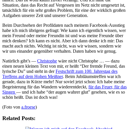
Situation, dass das Recht auf Vergessen im Netz nicht umgesetzt ist,
tatsächlich für ein sehr großes Problem, für eine der wirklich großen
Aufgaben unserer Zeit und unserer Generation.
Beim Durchsehen der Profildaten nach meinem Facebook-Ausstieg
habe ich mich übrigens gefragt: Wie kann ich eigentlich wissen, wer
mein Freund oder meine Freundin ist und was meine Freunde über
mich denken? Ich kann es nicht. Aber ich dann denke ich mir: Das
macht auch nichts. Wichtig ist nicht, was wir wissen, sondern wie
wir uns einander gegenüber verhalten. Daten haben wir genug.
Natürlich gibt’s —
Christophe
wäre nicht Christophe … — dazu
einen neuen kleinen Text von mir, er heißt “Der fremde Freund, das
lyrische Du” und steht in der
Festschrift zum 100. Jahrestag des
Treffens auf dem Hohen Meißner
. Beim Jubiläumstreffen war ich
gerade, dazu in Kürze mehr! Nur soviel jetzt schon: Ich habe meine
Begeisterung für das Wandern wiederentdeckt,
für das Feuer, für das
Singen
— und ich habe “der augen wahrer glut” gesehen, wie es so
schön heißt. Das ist doch was!
(Foto von
a.froese
)
Related Posts: