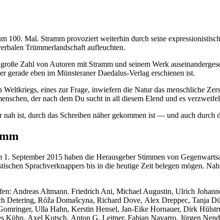
 100. Mal. Stramm provoziert weiterhin durch seine expressionistisc
 verbalen Trümmerlandschaft aufleuchten.
e große Zahl von Autoren mit Stramm und seinem Werk auseinandergeset
der gerade eben im Münsteraner Daedalus-Verlag erschienen ist.
Weltkriegs, eines zur Frage, inwiefern die Natur das menschliche Zers
tmenschen, der nach dem Du sucht in all diesem Elend und es verzweifelt
 sehr nah ist, durch das Schreiben näher gekommen ist — und auch durc
ramm
am 1. September 2015 haben die Herausgeber Stimmen von Gegenwartsau
stischen Sprachverknappers bis in die heutige Zeit belegen mögen. Nahe
en: Andreas Altmann. Friedrich Ani, Michael Augustin, Ulrich Johann
ich Detering, Róža Domašcyna, Richard Dove, Alex Dreppec, Tanja Dü
omringer, Ulla Hahn, Kerstin Hensel, Jan-Eike Hornauer, Dirk Hülstru
nes Kühn, Axel Kutsch, Anton G. Leitner, Fabian Navarro, Jürgen Nend