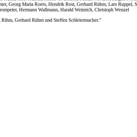
ter, Georg Maria Roers, Hendrik Rost, Gerhard Rühm, Lars Ruppel, Sai
ia Trompeter, Hermann Wallmann, Harald Weinrich, Christoph Wenzel
g Rihm, Gerhard Rühm und Steffen Schleiermacher.”