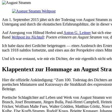
Am 1. September 2015 jährt sich der Todestag von August Stramm zum
Untergang und durch die ekstatischen Erfahrungsblitze, die in dieser
Auf Anregung von Hiltrud Herbst und
Anton G. Leitner
hat sich ein
Band
Weltpost ins Nichtall
: Poeten erinnern an August Stramm
vor, 
Ich habe dazu drei Gedichte beigetragen — eines Ausbruch des Ersten 
nach 1918 nahtlos fortsetzte, und eines aus der Perspektive eines Mi
Und ich war erstaunt, wie mir ein Dichter, der mir eigentlich nicht
Klappentext zur Hommage an August St
Hier die offizielle Ankündigung: “Zum 100. Todestag des Dichters 
poetischen Miniaturen und Kurzessays die Strahlkraft des expressioni
Beiträge.
Poetische Schlaglichter auf Leben und Werk von August Stramm werf
Brasch, Josef Brustmann, Jürgen Bulla, Paul-Henri Campbell, Heinr
Fricker, Wolfram Malte Fues, Walter Gödden, Matthias Göritz, Nora G
Kolbe, Else Krafft-Stramm, Rudolf Kraus, Brigitte Kronauer, Johan