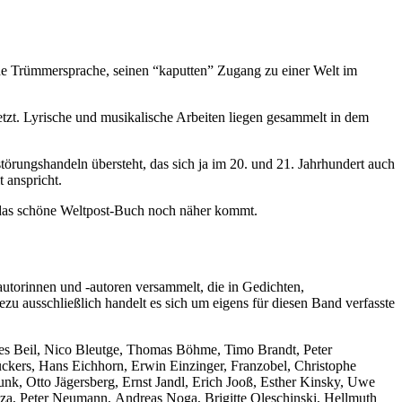
he Trümmersprache, seinen “kaputten” Zugang zu einer Welt im
zt. Lyrische und musikalische Arbeiten liegen gesammelt in dem
törungshandeln übersteht, das sich ja im 20. und 21. Jahrhundert auch
 anspricht.
h das schöne Weltpost-Buch noch näher kommt.
torinnen und -autoren versammelt, die in Gedichten,
zu ausschließlich handelt es sich um eigens für diesen Band verfasste
es Beil, Nico Bleutge, Thomas Böhme, Timo Brandt, Peter
ckers, Hans Eichhorn, Erwin Einzinger, Franzobel, Christophe
nk, Otto Jägersberg, Ernst Jandl, Erich Jooß, Esther Kinsky, Uwe
za, Peter Neumann, Andreas Noga, Brigitte Oleschinski, Hellmuth