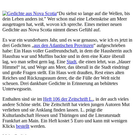
“Du siehst so lange auf die Wellen, bis
dein Leben anders ist.” Wer schon mal eine Lebenskrise am Meer
ausgetragen hat, weiß, wovon ich spreche. Eines meiner neuen
Gedichte aus Nova Scotia nimmt dieses Gefühl auf.
Es war ein wunderbares Jahr, und es war genauso, wie ich es jetzt in
drei Gedichten „
aus den Atlantischen Provinzen
“ aufgeschrieben
habe: Ein Haus voller Gastfreundschaft, in dem die Hausherrin auch
Hausfrau war und Muffins backte und in dem eine Katze überall
lag, wo man selbst gern lag. Eine
Stadt
, die einen lehrt, was „blauer
Himmel“ ist, und Wege ans Meer, das überall in die Stadt eindringt
und große Fragen stellt. Ein Haus weit draußen, Rest eines alten
Reiches und Rückzugsraum derer, die die Fülle der Welt nicht
scheuen. Drei dankbare Gedichte in Erinnerung an behütetes
Unterwegssein.
Enthalten sind sie im
Heft 106 der Zeitschrift L.
, in der auch vieles
andere Schöne steht. Die Zeitschrift hat vielen jungen Autoren Mut
verliehen und sie Anklang finden lassen. L. prägt die
Kulturlandschaft Hessen und Thüringen und die Literaturstadt
Frankfurt am Main. Ein Heft kostet 5 Euro und kann mit wenigen
Klicks
bestellt
werden.