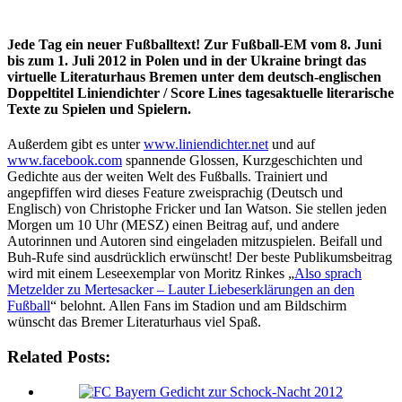
Jede Tag ein neuer Fußballtext! Zur Fußball-EM vom 8. Juni
bis zum 1. Juli 2012 in Polen und in der Ukraine bringt das
virtuelle Literaturhaus Bremen unter dem deutsch-englischen
Doppeltitel Liniendichter / Score Lines tagesaktuelle literarische
Texte zu Spielen und Spielern.
Außerdem gibt es unter
www.liniendichter.net
und auf
www.facebook.com
spannende Glossen, Kurzgeschichten und
Gedichte aus der weiten Welt des Fußballs. Trainiert und
angepfiffen wird dieses Feature zweisprachig (Deutsch und
Englisch) von Christophe Fricker und Ian Watson. Sie stellen jeden
Morgen um 10 Uhr (MESZ) einen Beitrag auf, und andere
Autorinnen und Autoren sind eingeladen mitzuspielen. Beifall und
Buh-Rufe sind ausdrücklich erwünscht! Der beste Publikumsbeitrag
wird mit einem Leseexemplar von Moritz Rinkes „
Also sprach
Metzelder zu Mertesacker – Lauter Liebeserklärungen an den
Fußball
“ belohnt. Allen Fans im Stadion und am Bildschirm
wünscht das Bremer Literaturhaus viel Spaß.
Related Posts: