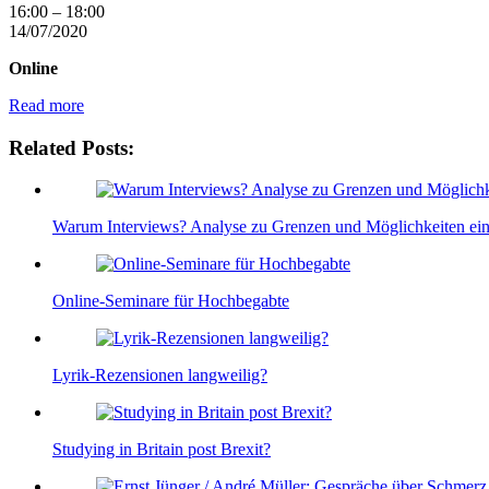
Vorbildernetz:
16:00
–
18:00
Interviews
14/07/2020
mit
Online
Autoren
–
Read more
lohnt
sich
Related Posts:
das?
Warum Interviews? Analyse zu Grenzen und Möglichkeiten e
Online-Seminare für Hochbegabte
Lyrik-Rezensionen langweilig?
Studying in Britain post Brexit?