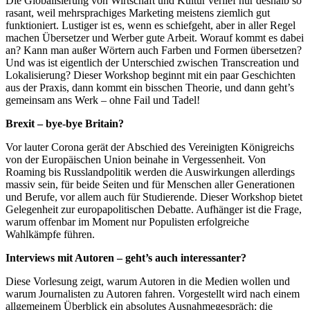
Die Globalisierung von Wirtschaft und Kultur verlief nur deshalb so
rasant, weil mehrsprachiges Marketing meistens ziemlich gut
funktioniert. Lustiger ist es, wenn es schiefgeht, aber in aller Regel
machen Übersetzer und Werber gute Arbeit. Worauf kommt es dabei
an? Kann man außer Wörtern auch Farben und Formen übersetzen?
Und was ist eigentlich der Unterschied zwischen Transcreation und
Lokalisierung? Dieser Workshop beginnt mit ein paar Geschichten
aus der Praxis, dann kommt ein bisschen Theorie, und dann geht’s
gemeinsam ans Werk – ohne Fail und Tadel!
Brexit – bye-bye Britain?
Vor lauter Corona gerät der Abschied des Vereinigten Königreichs
von der Europäischen Union beinahe in Vergessenheit. Von
Roaming bis Russlandpolitik werden die Auswirkungen allerdings
massiv sein, für beide Seiten und für Menschen aller Generationen
und Berufe, vor allem auch für Studierende. Dieser Workshop bietet
Gelegenheit zur europapolitischen Debatte. Aufhänger ist die Frage,
warum offenbar im Moment nur Populisten erfolgreiche
Wahlkämpfe führen.
Interviews mit Autoren – geht’s auch interessanter?
Diese Vorlesung zeigt, warum Autoren in die Medien wollen und
warum Journalisten zu Autoren fahren. Vorgestellt wird nach einem
allgemeinem Überblick ein absolutes Ausnahmegespräch: die