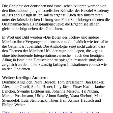
Die Gedichte der deutschen und israelischen Autoren werden von
den Illustrationen junger israelischer Künstler der Bezalel Academy
of Arts and Design in Jerusalem ergänzt. Auch den Illustratoren
unter der künstlerischen Leitung von Felix Scheinberger dienten die
Originalmärchen als Inspirationsquelle; die Ergebnisse stehen
gleichberechtigt neben den Gedichten.
In Wort und Bild werden »Die Boten des Todes« und andere
Märchen ihrer Vergangenheit entrissen und inhaltlich wie formal in
die Gegenwart überführt. Die Anthologie zeigt nicht zuletzt, dass
den Themen der Märchen Urbilder zugrunde liegen, die – ganz
ohne überbordende Interpretationsversuche – auch den heutigen
Alltag in Israel und Deutschland zu spiegeln imstande sind; dies
zeigt sich an den über zwanzig farbigen Illustrationen ebenso wie
an den Gedichten.
Weitere beteiligte Autoren:
Dominic Angeloch, Nora Bosson, Tom Bresemann, Jan Decker,
Alexander Græff, Stefan Heuer, Lilly Jäckl, Einav Katan, Janine
Lancker, Swantje Lichtenstein, Johanna Melzow, Tal Nitzan,
Marion Poschmann, Ulrike Almut Sandig, Yaara Shehori, Mati
Shemoelof, Lutz Steinbrück, Thien Tran, Asmus Trautsch und
Philipp Weber.