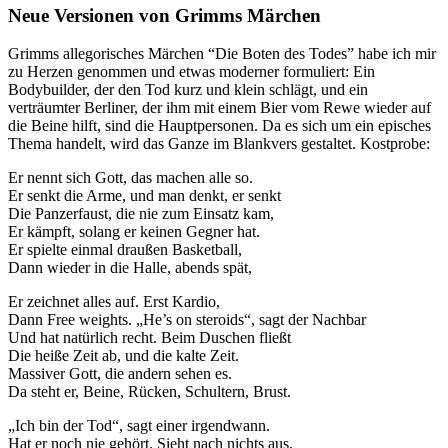
Neue Versionen von Grimms Märchen
Grimms allegorisches Märchen “Die Boten des Todes” habe ich mir
zu Herzen genommen und etwas moderner formuliert: Ein
Bodybuilder, der den Tod kurz und klein schlägt, und ein
verträumter Berliner, der ihm mit einem Bier vom Rewe wieder auf
die Beine hilft, sind die Hauptpersonen. Da es sich um ein episches
Thema handelt, wird das Ganze im Blankvers gestaltet. Kostprobe:
Er nennt sich Gott, das machen alle so.
Er senkt die Arme, und man denkt, er senkt
Die Panzerfaust, die nie zum Einsatz kam,
Er kämpft, solang er keinen Gegner hat.
Er spielte einmal draußen Basketball,
Dann wieder in die Halle, abends spät,
Er zeichnet alles auf. Erst Kardio,
Dann Free weights. „He’s on steroids“, sagt der Nachbar
Und hat natürlich recht. Beim Duschen fließt
Die heiße Zeit ab, und die kalte Zeit.
Massiver Gott, die andern sehen es.
Da steht er, Beine, Rücken, Schultern, Brust.
„Ich bin der Tod“, sagt einer irgendwann.
Hat er noch nie gehört. Sieht nach nichts aus,