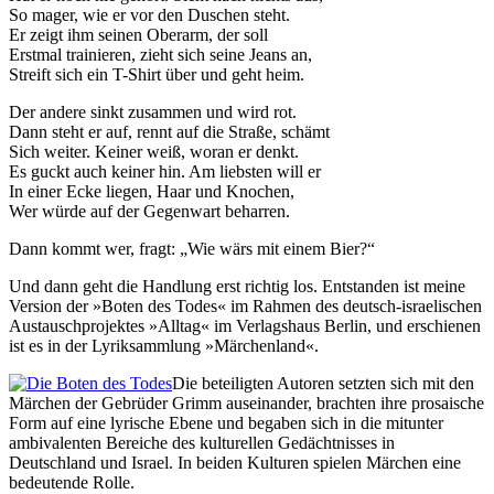
So mager, wie er vor den Duschen steht.
Er zeigt ihm seinen Oberarm, der soll
Erstmal trainieren, zieht sich seine Jeans an,
Streift sich ein T-Shirt über und geht heim.
Der andere sinkt zusammen und wird rot.
Dann steht er auf, rennt auf die Straße, schämt
Sich weiter. Keiner weiß, woran er denkt.
Es guckt auch keiner hin. Am liebsten will er
In einer Ecke liegen, Haar und Knochen,
Wer würde auf der Gegenwart beharren.
Dann kommt wer, fragt: „Wie wärs mit einem Bier?“
Und dann geht die Handlung erst richtig los. Entstanden ist meine
Version der »Boten des Todes« im Rahmen des deutsch-israelischen
Austauschprojektes »Alltag« im Verlagshaus Berlin, und erschienen
ist es in der Lyriksammlung »Märchenland«.
Die beteiligten Autoren setzten sich mit den
Märchen der Gebrüder Grimm auseinander, brachten ihre prosaische
Form auf eine lyrische Ebene und begaben sich in die mitunter
ambivalenten Bereiche des kulturellen Gedächtnisses in
Deutschland und Israel. In beiden Kulturen spielen Märchen eine
bedeutende Rolle.