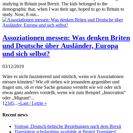
studying in Britain post Brexit. The kids belonged to the
demographic that, when I was their age, hoped to go to Britain to
study. Now, 8 out...
Assoziationen messen: Was denken Briten
und Deutsche über Ausländer, Europa
und sich selbst?
03/12/2019
Wäre es nicht faszinierend und nützlich, wenn wir Assoziationen
messen könnten? Wie oft stehen wir jemandem gegenüber und
fragen uns, ob er eine Sache genauso versteht wie wir oder sich
etwas ganz anderes vorstellt, wenn wir zum Beispiel „Innovation“
oder „Migrant“...
1
2
3
4
5
...
»
Last / Letzte »
Recent news
Vortrag: Deutsch-britische Beziehungen nach dem Brexit
Translation scholarships available at Bristol Translates!