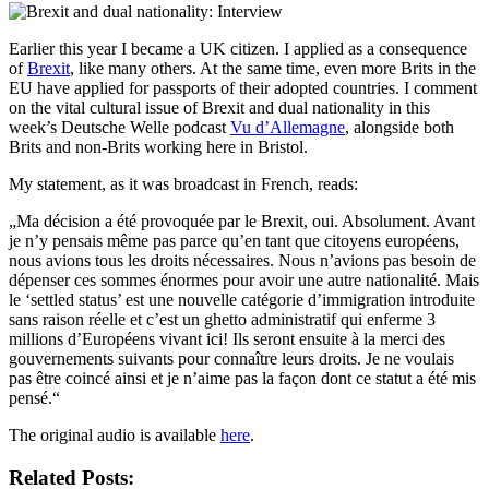
Earlier this year I became a UK citizen. I applied as a consequence
of
Brexit
, like many others. At the same time, even more Brits in the
EU have applied for passports of their adopted countries. I comment
on the vital cultural issue of Brexit and dual nationality in this
week’s Deutsche Welle podcast
Vu d’Allemagne
, alongside both
Brits and non-Brits working here in Bristol.
My statement, as it was broadcast in French, reads:
„Ma décision a été provoquée par le Brexit, oui. Absolument. Avant
je n’y pensais même pas parce qu’en tant que citoyens européens,
nous avions tous les droits nécessaires. Nous n’avions pas besoin de
dépenser ces sommes énormes pour avoir une autre nationalité. Mais
le ‘settled status’ est une nouvelle catégorie d’immigration introduite
sans raison réelle et c’est un ghetto administratif qui enferme 3
millions d’Européens vivant ici! Ils seront ensuite à la merci des
gouvernements suivants pour connaître leurs droits. Je ne voulais
pas être coincé ainsi et je n’aime pas la façon dont ce statut a été mis
pensé.“
The original audio is available
here
.
Related Posts: